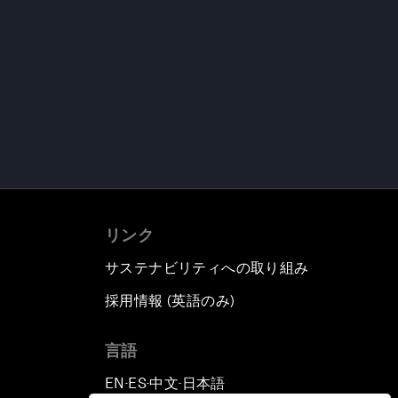
リンク
サステナビリティへの取り組み
採用情報 (英語のみ)
て
言語
EN
ES
中文
日本語
▪
▪
▪