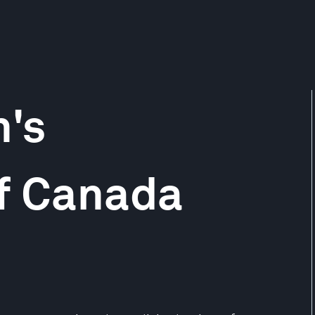
's
of Canada