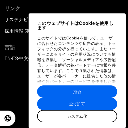
リンク
サステナビリティへの取り組み
このウェブサイトはCookieを使用し
ます
採用情報 (英語のみ)
このサイトではCookieを使って、ユーザー
に合わせたコンテンツや広告の表示、トラ
言語
フィックの分析を行っています。またユー
ザーによるサイトの利用状況についても情
EN
ES
中文
日本語
▪
▪
▪
報を収集し、ソーシャルメディアや広告配
信、データ解析の各パートナーに情報を共
有しています。ここで収集された情報は、
ユーザーが各パートナーに提供した他の情
報や各パートナーのサービスを使用した際
に収集された情報と組み合わされ、各パー
拒否
トナーによって使用されることがありま
プライバシーポリシーと利用規約
す。
全て許可
サイトマップ
カスタム化
©
2026
世界経済フォーラム
EN
ES
中文
日本語