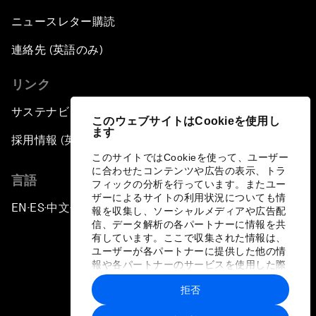
ニュースレター購読
連絡先 (英語のみ)
リンク
サステナビリティへの取り組み
このウェブサイトはCookieを使用し
ます
採用情報 (英語のみ)
このサイトではCookieを使って、ユーザー
に合わせたコンテンツや広告の表示、トラ
言語
フィックの分析を行っています。またユー
ザーによるサイトの利用状況についても情
EN
ES
中文
日本語
▪
▪
▪
報を収集し、ソーシャルメディアや広告配
信、データ解析の各パートナーに情報を共
有しています。ここで収集された情報は、
ユーザーが各パートナーに提供した他の情
報や各パートナーのサービスを使用した際
に収集された情報と組み合わされ、各パー
拒否
トナーによって使用されることがありま
プライバシーポリシーと利用規約
す。