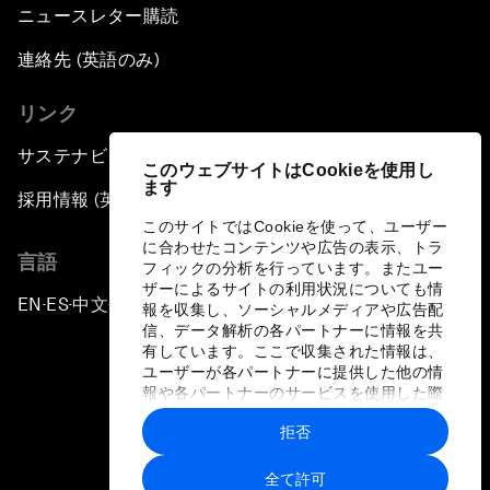
ニュースレター購読
連絡先 (英語のみ)
リンク
サステナビリティへの取り組み
このウェブサイトはCookieを使用し
ます
採用情報 (英語のみ)
このサイトではCookieを使って、ユーザー
に合わせたコンテンツや広告の表示、トラ
言語
フィックの分析を行っています。またユー
ザーによるサイトの利用状況についても情
EN
ES
中文
日本語
▪
▪
▪
報を収集し、ソーシャルメディアや広告配
信、データ解析の各パートナーに情報を共
有しています。ここで収集された情報は、
ユーザーが各パートナーに提供した他の情
報や各パートナーのサービスを使用した際
に収集された情報と組み合わされ、各パー
拒否
トナーによって使用されることがありま
プライバシーポリシーと利用規約
す。
全て許可