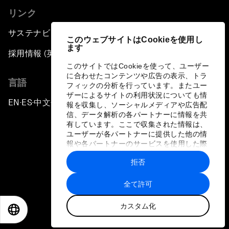
リンク
サステナビリティへの取り組み
このウェブサイトはCookieを使用し
ます
採用情報 (英語のみ)
このサイトではCookieを使って、ユーザー
に合わせたコンテンツや広告の表示、トラ
言語
フィックの分析を行っています。またユー
ザーによるサイトの利用状況についても情
EN
ES
中文
日本語
▪
▪
▪
報を収集し、ソーシャルメディアや広告配
信、データ解析の各パートナーに情報を共
有しています。ここで収集された情報は、
ユーザーが各パートナーに提供した他の情
報や各パートナーのサービスを使用した際
に収集された情報と組み合わされ、各パー
拒否
トナーによって使用されることがありま
プライバシーポリシーと利用規約
す。
全て許可
サイトマップ
カスタム化
©
2026
世界経済フォーラム
EN
ES
中文
日本語