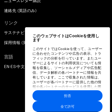
ニュースレター購読
連絡先 (英語のみ)
リンク
サステナビリティへの取り組み
このウェブサイトはCookieを使用し
ます
採用情報 (英語のみ)
このサイトではCookieを使って、ユーザー
に合わせたコンテンツや広告の表示、トラ
言語
フィックの分析を行っています。またユー
ザーによるサイトの利用状況についても情
EN
ES
中文
日本語
▪
▪
▪
報を収集し、ソーシャルメディアや広告配
信、データ解析の各パートナーに情報を共
有しています。ここで収集された情報は、
ユーザーが各パートナーに提供した他の情
報や各パートナーのサービスを使用した際
に収集された情報と組み合わされ、各パー
拒否
トナーによって使用されることがありま
プライバシーポリシーと利用規約
す。
全て許可
サイトマップ