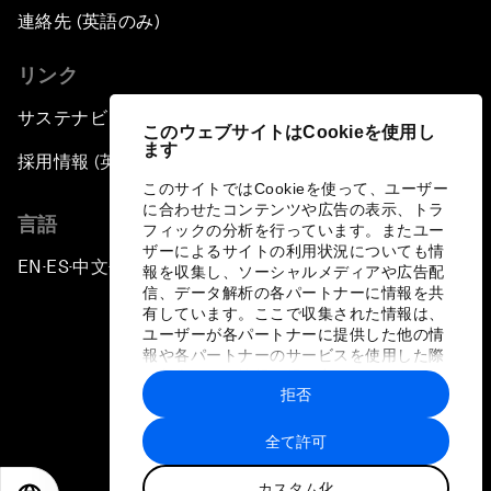
連絡先 (英語のみ)
リンク
サステナビリティへの取り組み
このウェブサイトはCookieを使用し
ます
採用情報 (英語のみ)
このサイトではCookieを使って、ユーザー
に合わせたコンテンツや広告の表示、トラ
言語
フィックの分析を行っています。またユー
ザーによるサイトの利用状況についても情
EN
ES
中文
日本語
▪
▪
▪
報を収集し、ソーシャルメディアや広告配
信、データ解析の各パートナーに情報を共
有しています。ここで収集された情報は、
ユーザーが各パートナーに提供した他の情
報や各パートナーのサービスを使用した際
に収集された情報と組み合わされ、各パー
拒否
トナーによって使用されることがありま
プライバシーポリシーと利用規約
す。
全て許可
サイトマップ
カスタム化