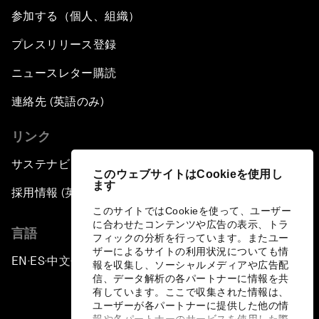
参加する（個人、組織）
プレスリリース登録
ニュースレター購読
連絡先 (英語のみ)
リンク
サステナビリティへの取り組み
このウェブサイトはCookieを使用し
ます
採用情報 (英語のみ)
このサイトではCookieを使って、ユーザー
に合わせたコンテンツや広告の表示、トラ
言語
フィックの分析を行っています。またユー
ザーによるサイトの利用状況についても情
EN
ES
中文
日本語
▪
▪
▪
報を収集し、ソーシャルメディアや広告配
信、データ解析の各パートナーに情報を共
有しています。ここで収集された情報は、
ユーザーが各パートナーに提供した他の情