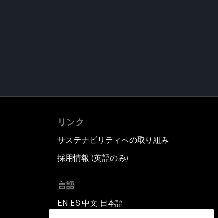
リンク
サステナビリティへの取り組み
採用情報 (英語のみ)
て
言語
EN
ES
中文
日本語
▪
▪
▪