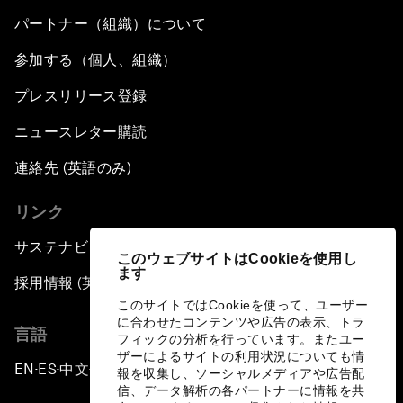
パートナー（組織）について
参加する（個人、組織）
プレスリリース登録
ニュースレター購読
連絡先 (英語のみ)
リンク
サステナビリティへの取り組み
このウェブサイトはCookieを使用し
ます
採用情報 (英語のみ)
このサイトではCookieを使って、ユーザー
に合わせたコンテンツや広告の表示、トラ
言語
フィックの分析を行っています。またユー
ザーによるサイトの利用状況についても情
EN
ES
中文
日本語
▪
▪
▪
報を収集し、ソーシャルメディアや広告配
信、データ解析の各パートナーに情報を共