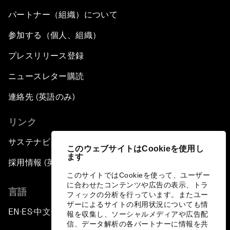
パートナー（組織）について
参加する（個人、組織）
プレスリリース登録
ニュースレター購読
連絡先 (英語のみ)
リンク
サステナビリティへの取り組み
このウェブサイトはCookieを使用し
ます
採用情報 (英語のみ)
このサイトではCookieを使って、ユーザー
に合わせたコンテンツや広告の表示、トラ
言語
フィックの分析を行っています。またユー
ザーによるサイトの利用状況についても情
EN
ES
中文
日本語
▪
▪
▪
報を収集し、ソーシャルメディアや広告配
信、データ解析の各パートナーに情報を共