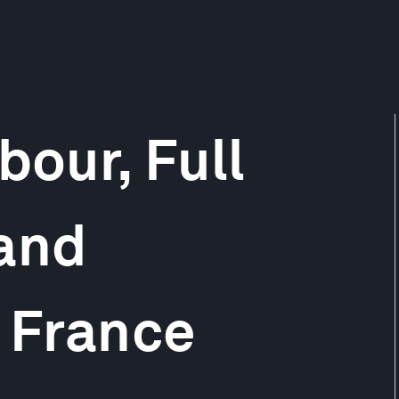
bour, Full
and
f France