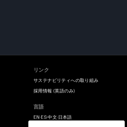
リンク
サステナビリティへの取り組み
採用情報 (英語のみ)
て
言語
EN
ES
中文
日本語
▪
▪
▪