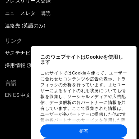
プレスリリース登録
ニュースレター購読
連絡先 (英語のみ)
リンク
サステナビリティへの取り組み
このウェブサイトはCookieを使用し
ます
採用情報 (英語のみ)
このサイトではCookieを使って、ユーザー
に合わせたコンテンツや広告の表示、トラ
言語
フィックの分析を行っています。またユー
ザーによるサイトの利用状況についても情
EN
ES
中文
日本語
▪
▪
▪
報を収集し、ソーシャルメディアや広告配
信、データ解析の各パートナーに情報を共
有しています。ここで収集された情報は、
ユーザーが各パートナーに提供した他の情
報や各パートナーのサービスを使用した際
に収集された情報と組み合わされ、各パー
拒否
トナーによって使用されることがありま
プライバシーポリシーと利用規約
す。