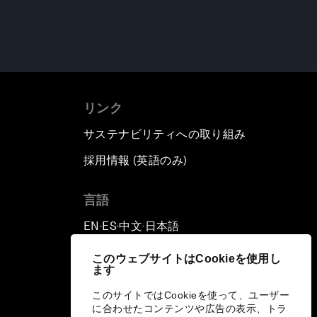
リンク
サステナビリティへの取り組み
採用情報 (英語のみ)
て
言語
EN
ES
中文
日本語
▪
▪
▪
このウェブサイトはCookieを使用し
ます
このサイトではCookieを使って、ユーザー
に合わせたコンテンツや広告の表示、トラ