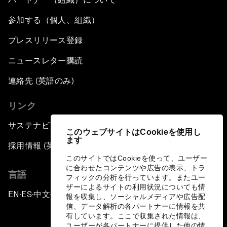
参加する（個人、組織）
プレスリリース登録
ニュースレター購読
連絡先 (英語のみ)
リンク
サステナビリティへの取り組み
このウェブサイトはCookieを使用し
ます
採用情報 (英語のみ)
このサイトではCookieを使って、ユーザー
に合わせたコンテンツや広告の表示、トラ
言語
フィックの分析を行っています。またユー
ザーによるサイトの利用状況についても情
EN
ES
中文
日本語
▪
▪
▪
報を収集し、ソーシャルメディアや広告配
信、データ解析の各パートナーに情報を共
有しています。ここで収集された情報は、
ユーザーが各パートナーに提供した他の情