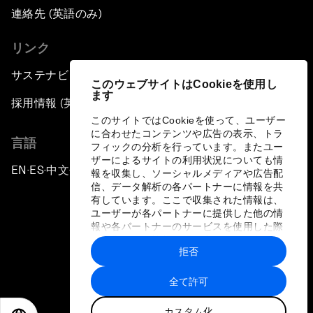
連絡先 (英語のみ)
リンク
サステナビリティへの取り組み
このウェブサイトはCookieを使用し
ます
採用情報 (英語のみ)
このサイトではCookieを使って、ユーザー
に合わせたコンテンツや広告の表示、トラ
言語
フィックの分析を行っています。またユー
ザーによるサイトの利用状況についても情
EN
ES
中文
日本語
▪
▪
▪
報を収集し、ソーシャルメディアや広告配
信、データ解析の各パートナーに情報を共
有しています。ここで収集された情報は、
ユーザーが各パートナーに提供した他の情
報や各パートナーのサービスを使用した際
に収集された情報と組み合わされ、各パー
拒否
トナーによって使用されることがありま
プライバシーポリシーと利用規約
す。
全て許可
サイトマップ
カスタム化