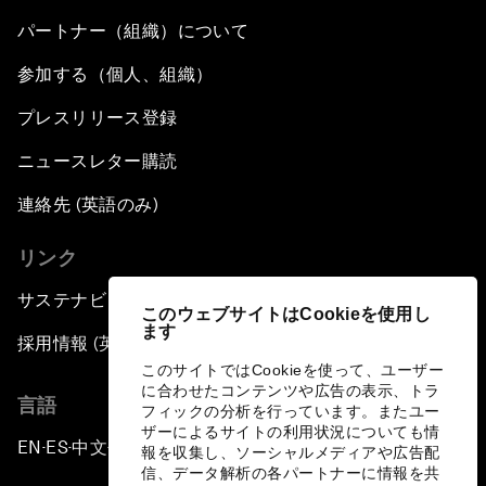
パートナー（組織）について
参加する（個人、組織）
プレスリリース登録
ニュースレター購読
連絡先 (英語のみ)
リンク
サステナビリティへの取り組み
このウェブサイトはCookieを使用し
ます
採用情報 (英語のみ)
このサイトではCookieを使って、ユーザー
に合わせたコンテンツや広告の表示、トラ
言語
フィックの分析を行っています。またユー
ザーによるサイトの利用状況についても情
EN
ES
中文
日本語
▪
▪
▪
報を収集し、ソーシャルメディアや広告配
信、データ解析の各パートナーに情報を共