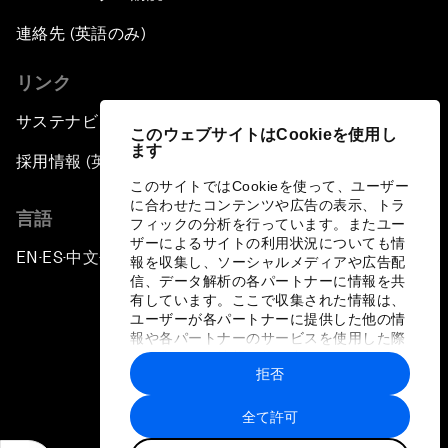
連絡先 (英語のみ)
リンク
サステナビリティへの取り組み
このウェブサイトはCookieを使用し
ます
採用情報 (英語のみ)
このサイトではCookieを使って、ユーザー
に合わせたコンテンツや広告の表示、トラ
言語
フィックの分析を行っています。またユー
ザーによるサイトの利用状況についても情
EN
ES
中文
日本語
▪
▪
▪
報を収集し、ソーシャルメディアや広告配
信、データ解析の各パートナーに情報を共
有しています。ここで収集された情報は、
ユーザーが各パートナーに提供した他の情
報や各パートナーのサービスを使用した際
に収集された情報と組み合わされ、各パー
拒否
トナーによって使用されることがありま
プライバシーポリシーと利用規約
す。
全て許可
サイトマップ