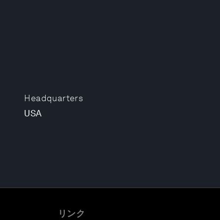
Headquarters
USA
リンク