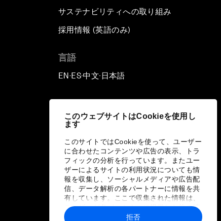
サステナビリティへの取り組み
採用情報 (英語のみ)
て
言語
EN
ES
中文
日本語
▪
▪
▪
このウェブサイトはCookieを使用し
ます
このサイトではCookieを使って、ユーザー
に合わせたコンテンツや広告の表示、トラ
フィックの分析を行っています。またユー
ザーによるサイトの利用状況についても情
報を収集し、ソーシャルメディアや広告配
信、データ解析の各パートナーに情報を共
有しています。ここで収集された情報は、
ユーザーが各パートナーに提供した他の情
報や各パートナーのサービスを使用した際
拒否