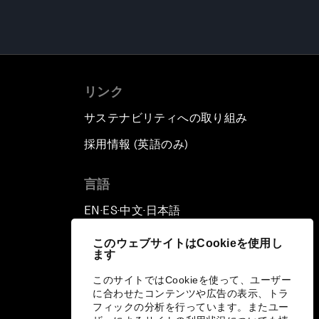
リンク
サステナビリティへの取り組み
採用情報 (英語のみ)
て
言語
EN
ES
中文
日本語
▪
▪
▪
このウェブサイトはCookieを使用し
ます
このサイトではCookieを使って、ユーザー
に合わせたコンテンツや広告の表示、トラ
フィックの分析を行っています。またユー