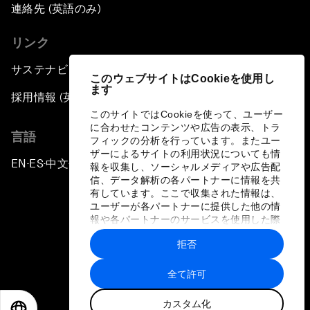
連絡先 (英語のみ)
リンク
サステナビリティへの取り組み
このウェブサイトはCookieを使用し
ます
採用情報 (英語のみ)
このサイトではCookieを使って、ユーザー
に合わせたコンテンツや広告の表示、トラ
言語
フィックの分析を行っています。またユー
ザーによるサイトの利用状況についても情
EN
ES
中文
日本語
▪
▪
▪
報を収集し、ソーシャルメディアや広告配
信、データ解析の各パートナーに情報を共
有しています。ここで収集された情報は、
ユーザーが各パートナーに提供した他の情
報や各パートナーのサービスを使用した際
に収集された情報と組み合わされ、各パー
拒否
トナーによって使用されることがありま
プライバシーポリシーと利用規約
す。
全て許可
サイトマップ
カスタム化
©
2026
世界経済フォーラム
EN
ES
中文
日本語