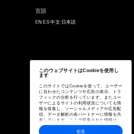
言語
EN
ES
中文
日本語
▪
▪
▪
このウェブサイトはCookieを使用し
ます
このサイトではCookieを使って、ユーザー
に合わせたコンテンツや広告の表示、トラ
フィックの分析を行っています。またユー
ザーによるサイトの利用状況についても情
報を収集し、ソーシャルメディアや広告配
信、データ解析の各パートナーに情報を共
有しています。ここで収集された情報は、
ユーザーが各パートナーに提供した他の情
報や各パートナーのサービスを使用した際
拒否