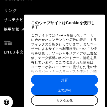
リンク
サステナビリティへの取り組み
このウェブサイトはCookieを使用し
ます
採用情報 (英語のみ)
このサイトではCookieを使って、ユーザー
に合わせたコンテンツや広告の表示、トラ
言語
フィックの分析を行っています。またユー
ザーによるサイトの利用状況についても情
EN
ES
中文
日本語
▪
▪
▪
報を収集し、ソーシャルメディアや広告配
信、データ解析の各パートナーに情報を共
有しています。ここで収集された情報は、
ユーザーが各パートナーに提供した他の情
報や各パートナーのサービスを使用した際
に収集された情報と組み合わされ、各パー
拒否
トナーによって使用されることがありま
プライバシーポリシーと利用規約
す。
全て許可
サイトマップ
カスタム化
©
2026
世界経済フォーラム
EN
ES
中文
日本語