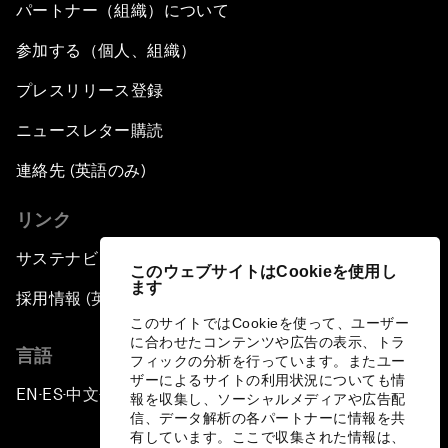
パートナー（組織）について
参加する（個人、組織）
プレスリリース登録
ニュースレター購読
連絡先 (英語のみ)
リンク
サステナビリティへの取り組み
このウェブサイトはCookieを使用し
ます
採用情報 (英語のみ)
このサイトではCookieを使って、ユーザー
に合わせたコンテンツや広告の表示、トラ
言語
フィックの分析を行っています。またユー
ザーによるサイトの利用状況についても情
EN
ES
中文
日本語
▪
▪
▪
報を収集し、ソーシャルメディアや広告配
信、データ解析の各パートナーに情報を共
有しています。ここで収集された情報は、