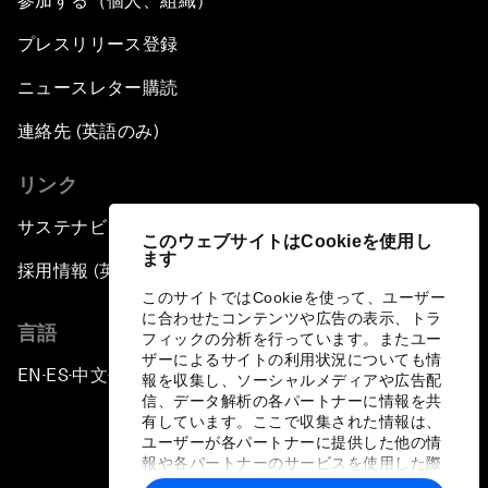
参加する（個人、組織）
プレスリリース登録
ニュースレター購読
連絡先 (英語のみ)
リンク
サステナビリティへの取り組み
このウェブサイトはCookieを使用し
ます
採用情報 (英語のみ)
このサイトではCookieを使って、ユーザー
に合わせたコンテンツや広告の表示、トラ
言語
フィックの分析を行っています。またユー
ザーによるサイトの利用状況についても情
EN
ES
中文
日本語
▪
▪
▪
報を収集し、ソーシャルメディアや広告配
信、データ解析の各パートナーに情報を共
有しています。ここで収集された情報は、
ユーザーが各パートナーに提供した他の情
報や各パートナーのサービスを使用した際
に収集された情報と組み合わされ、各パー