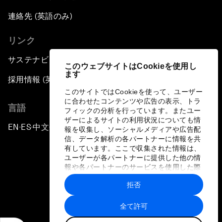
連絡先 (英語のみ)
リンク
サステナビリティへの取り組み
このウェブサイトはCookieを使用し
ます
採用情報 (英語のみ)
このサイトではCookieを使って、ユーザー
に合わせたコンテンツや広告の表示、トラ
言語
フィックの分析を行っています。またユー
ザーによるサイトの利用状況についても情
EN
ES
中文
日本語
▪
▪
▪
報を収集し、ソーシャルメディアや広告配
信、データ解析の各パートナーに情報を共
有しています。ここで収集された情報は、
ユーザーが各パートナーに提供した他の情
報や各パートナーのサービスを使用した際
に収集された情報と組み合わされ、各パー
拒否
トナーによって使用されることがありま
プライバシーポリシーと利用規約
す。
全て許可
サイトマップ