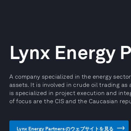
Lynx Energy P
A company specialized in the energy secto
assets. It is involved in crude oil trading a
is specialized in project execution and inte
of focus are the CIS and the Caucasian rep
Lynx Energy Partners のウェブサイトを見る