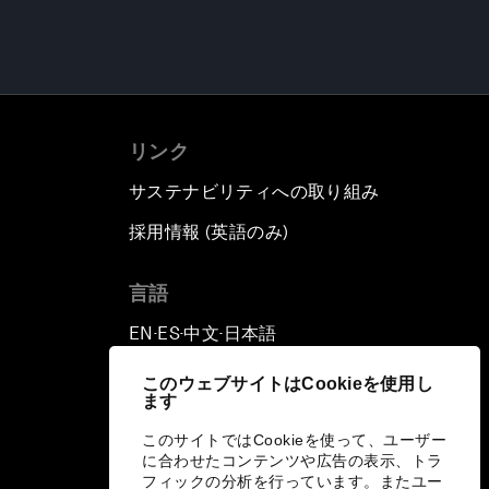
リンク
サステナビリティへの取り組み
採用情報 (英語のみ)
て
言語
EN
ES
中文
日本語
▪
▪
▪
このウェブサイトはCookieを使用し
ます
このサイトではCookieを使って、ユーザー
に合わせたコンテンツや広告の表示、トラ
フィックの分析を行っています。またユー