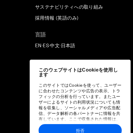
サステナビリティへの取り組み
採用情報 (英語のみ)
て
言語
EN
ES
中文
日本語
▪
▪
▪
このウェブサイトはCookieを使用し
ます
このサイトではCookieを使って、ユーザー
に合わせたコンテンツや広告の表示、トラ
フィックの分析を行っています。またユー
ザーによるサイトの利用状況についても情
報を収集し、ソーシャルメディアや広告配
信、データ解析の各パートナーに情報を共
有しています。ここで収集された情報は、
ユーザーが各パートナーに提供した他の情
報や各パートナーのサービスを使用した際
拒否