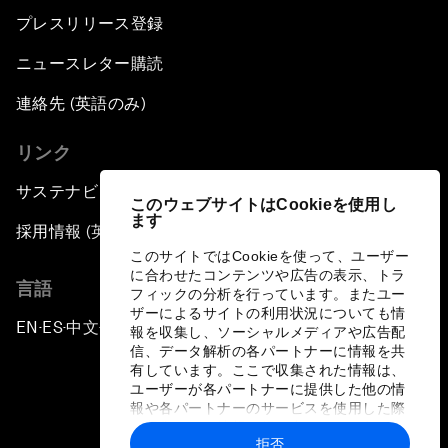
プレスリリース登録
ニュースレター購読
連絡先 (英語のみ)
リンク
サステナビリティへの取り組み
このウェブサイトはCookieを使用し
ます
採用情報 (英語のみ)
このサイトではCookieを使って、ユーザー
に合わせたコンテンツや広告の表示、トラ
言語
フィックの分析を行っています。またユー
ザーによるサイトの利用状況についても情
EN
ES
中文
日本語
▪
▪
▪
報を収集し、ソーシャルメディアや広告配
信、データ解析の各パートナーに情報を共
有しています。ここで収集された情報は、
ユーザーが各パートナーに提供した他の情
報や各パートナーのサービスを使用した際
に収集された情報と組み合わされ、各パー
拒否
トナーによって使用されることがありま