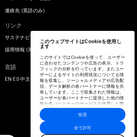
連絡先 (英語のみ)
リンク
サステナビリティへの取り組み
このウェブサイトはCookieを使用し
ます
採用情報 (英語のみ)
このサイトではCookieを使って、ユーザー
に合わせたコンテンツや広告の表示、トラ
言語
フィックの分析を行っています。またユー
ザーによるサイトの利用状況についても情
EN
ES
中文
日本語
▪
▪
▪
報を収集し、ソーシャルメディアや広告配
信、データ解析の各パートナーに情報を共
有しています。ここで収集された情報は、
ユーザーが各パートナーに提供した他の情
報や各パートナーのサービスを使用した際
に収集された情報と組み合わされ、各パー
拒否
トナーによって使用されることがありま
プライバシーポリシーと利用規約
す。
全て許可
サイトマップ