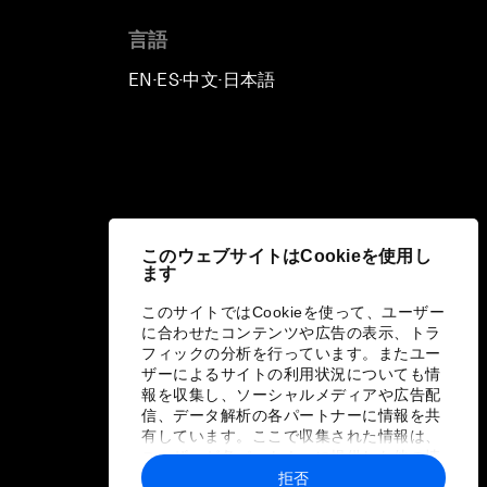
言語
EN
ES
中文
日本語
▪
▪
▪
このウェブサイトはCookieを使用し
ます
このサイトではCookieを使って、ユーザー
に合わせたコンテンツや広告の表示、トラ
フィックの分析を行っています。またユー
ザーによるサイトの利用状況についても情
報を収集し、ソーシャルメディアや広告配
信、データ解析の各パートナーに情報を共
有しています。ここで収集された情報は、
ユーザーが各パートナーに提供した他の情
報や各パートナーのサービスを使用した際
拒否