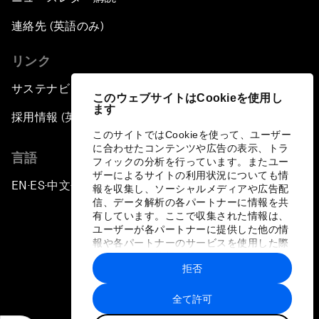
連絡先 (英語のみ)
リンク
サステナビリティへの取り組み
このウェブサイトはCookieを使用し
ます
採用情報 (英語のみ)
このサイトではCookieを使って、ユーザー
に合わせたコンテンツや広告の表示、トラ
言語
フィックの分析を行っています。またユー
ザーによるサイトの利用状況についても情
EN
ES
中文
日本語
▪
▪
▪
報を収集し、ソーシャルメディアや広告配
信、データ解析の各パートナーに情報を共
有しています。ここで収集された情報は、
ユーザーが各パートナーに提供した他の情
報や各パートナーのサービスを使用した際
に収集された情報と組み合わされ、各パー
拒否
トナーによって使用されることがありま
プライバシーポリシーと利用規約
す。
全て許可
サイトマップ