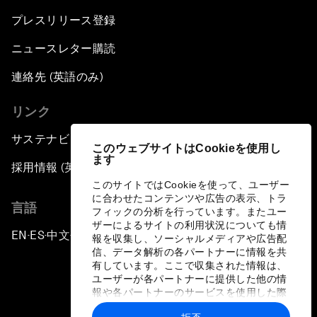
プレスリリース登録
ニュースレター購読
連絡先 (英語のみ)
リンク
サステナビリティへの取り組み
このウェブサイトはCookieを使用し
ます
採用情報 (英語のみ)
このサイトではCookieを使って、ユーザー
に合わせたコンテンツや広告の表示、トラ
言語
フィックの分析を行っています。またユー
ザーによるサイトの利用状況についても情
EN
ES
中文
日本語
▪
▪
▪
報を収集し、ソーシャルメディアや広告配
信、データ解析の各パートナーに情報を共
有しています。ここで収集された情報は、
ユーザーが各パートナーに提供した他の情
報や各パートナーのサービスを使用した際
に収集された情報と組み合わされ、各パー