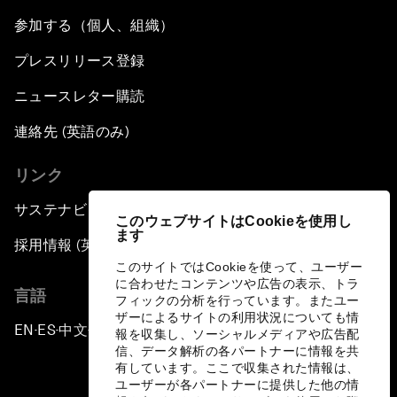
参加する（個人、組織）
プレスリリース登録
ニュースレター購読
連絡先 (英語のみ)
リンク
サステナビリティへの取り組み
このウェブサイトはCookieを使用し
ます
採用情報 (英語のみ)
このサイトではCookieを使って、ユーザー
に合わせたコンテンツや広告の表示、トラ
言語
フィックの分析を行っています。またユー
ザーによるサイトの利用状況についても情
EN
ES
中文
日本語
▪
▪
▪
報を収集し、ソーシャルメディアや広告配
信、データ解析の各パートナーに情報を共
有しています。ここで収集された情報は、
ユーザーが各パートナーに提供した他の情