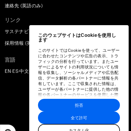
連絡先 (英語のみ)
リンク
サステナビリティへの取り組み
このウェブサイトはCookieを使用し
ます
採用情報 (英語のみ)
このサイトではCookieを使って、ユーザー
に合わせたコンテンツや広告の表示、トラ
言語
フィックの分析を行っています。またユー
ザーによるサイトの利用状況についても情
EN
ES
中文
日本語
▪
▪
▪
報を収集し、ソーシャルメディアや広告配
信、データ解析の各パートナーに情報を共
有しています。ここで収集された情報は、
ユーザーが各パートナーに提供した他の情
報や各パートナーのサービスを使用した際
に収集された情報と組み合わされ、各パー
拒否
トナーによって使用されることがありま
プライバシーポリシーと利用規約
す。
全て許可
サイトマップ
カスタム化