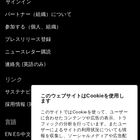
サインイン
パートナー（組織）について
参加する（個人、組織）
プレスリリース登録
ニュースレター購読
連絡先 (英語のみ)
リンク
サステナビリティへの取り組み
このウェブサイトはCookieを使用し
ます
採用情報 (英語のみ)
このサイトではCookieを使って、ユーザー
に合わせたコンテンツや広告の表示、トラ
言語
フィックの分析を行っています。またユー
ザーによるサイトの利用状況についても情
EN
ES
中文
日本語
▪
▪
▪
報を収集し、ソーシャルメディアや広告配