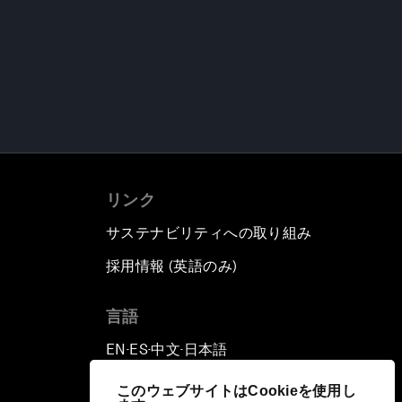
リンク
サステナビリティへの取り組み
採用情報 (英語のみ)
て
言語
EN
ES
中文
日本語
▪
▪
▪
このウェブサイトはCookieを使用し