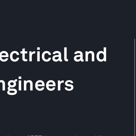
lectrical and
ngineers