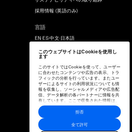
採用情報 (英語のみ)
て
言語
EN
ES
中文
日本語
▪
▪
▪
このウェブサイトはCookieを使用し
ます
このサイトではCookieを使って、ユーザー
に合わせたコンテンツや広告の表示、トラ
フィックの分析を行っています。またユー
ザーによるサイトの利用状況についても情
報を収集し、ソーシャルメディアや広告配
信、データ解析の各パートナーに情報を共
有しています。ここで収集された情報は、
ユーザーが各パートナーに提供した他の情
報や各パートナーのサービスを使用した際
拒否
に収集された情報と組み合わされ、各パー
トナーによって使用されることがありま
全て許可
す。