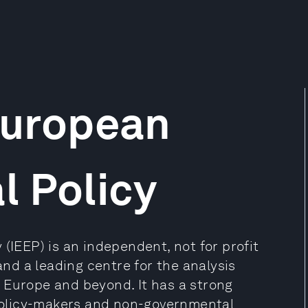
 European
l Policy
(IEEP) is an independent, not for profit
 and a leading centre for the analysis
 Europe and beyond. It has a strong
olicy-makers and non-governmental