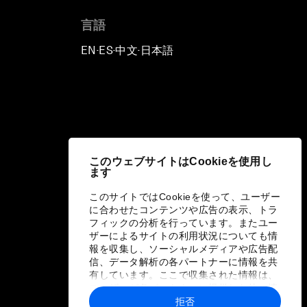
言語
EN
ES
中文
日本語
▪
▪
▪
このウェブサイトはCookieを使用し
ます
このサイトではCookieを使って、ユーザー
に合わせたコンテンツや広告の表示、トラ
フィックの分析を行っています。またユー
ザーによるサイトの利用状況についても情
報を収集し、ソーシャルメディアや広告配
信、データ解析の各パートナーに情報を共
有しています。ここで収集された情報は、
ユーザーが各パートナーに提供した他の情
報や各パートナーのサービスを使用した際
拒否