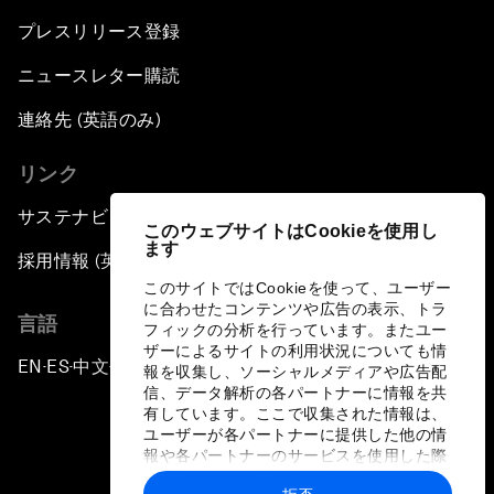
プレスリリース登録
ニュースレター購読
連絡先 (英語のみ)
リンク
サステナビリティへの取り組み
このウェブサイトはCookieを使用し
ます
採用情報 (英語のみ)
このサイトではCookieを使って、ユーザー
に合わせたコンテンツや広告の表示、トラ
言語
フィックの分析を行っています。またユー
ザーによるサイトの利用状況についても情
EN
ES
中文
日本語
▪
▪
▪
報を収集し、ソーシャルメディアや広告配
信、データ解析の各パートナーに情報を共
有しています。ここで収集された情報は、
ユーザーが各パートナーに提供した他の情
報や各パートナーのサービスを使用した際
に収集された情報と組み合わされ、各パー