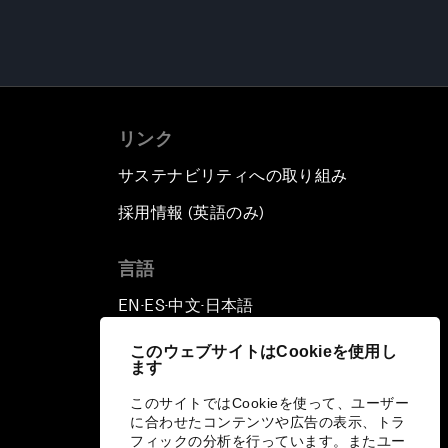
リンク
サステナビリティへの取り組み
採用情報 (英語のみ)
て
言語
EN
ES
中文
日本語
▪
▪
▪
このウェブサイトはCookieを使用し
ます
このサイトではCookieを使って、ユーザー
に合わせたコンテンツや広告の表示、トラ
フィックの分析を行っています。またユー