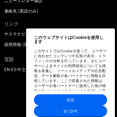
ニュースレター購読
連絡先 (英語のみ)
リンク
サステナビリティへの取り組み
このウェブサイトはCookieを使用し
ます
採用情報 (英語のみ)
このサイトではCookieを使って、ユーザー
に合わせたコンテンツや広告の表示、トラ
言語
フィックの分析を行っています。またユー
ザーによるサイトの利用状況についても情
EN
ES
中文
日本語
▪
▪
▪
報を収集し、ソーシャルメディアや広告配
信、データ解析の各パートナーに情報を共
有しています。ここで収集された情報は、
ユーザーが各パートナーに提供した他の情
報や各パートナーのサービスを使用した際
に収集された情報と組み合わされ、各パー
拒否
トナーによって使用されることがありま
プライバシーポリシーと利用規約
す。
全て許可
サイトマップ