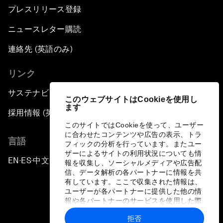
プレスリリース登録
ニュースレター購読
連絡先 (英語のみ)
リンク
サステナビリティへの取り組み
このウェブサイトはCookieを使用し
ます
採用情報 (英語のみ)
このサイトではCookieを使って、ユーザー
に合わせたコンテンツや広告の表示、トラ
言語
フィックの分析を行っています。またユー
ザーによるサイトの利用状況についても情
EN
ES
中文
日本語
▪
▪
▪
報を収集し、ソーシャルメディアや広告配
信、データ解析の各パートナーに情報を共
有しています。ここで収集された情報は、
ユーザーが各パートナーに提供した他の情
報や各パートナーのサービスを使用した際
に収集された情報と組み合わされ、各パー
拒否
トナーによって使用されることがありま