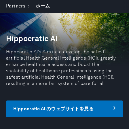
Partners
ホーム
Hippocratic AI
Hippocratic AI’s Aim is to develop the safest
artificial Health General Intelligence (HGI). greatly
enhance healthcare access and boost the
scalability of healthcare professionals using the
safest artificial Health General Intelligence (HGI),
resulting in a more fair system of care for all.
Hippocratic AI のウェブサイトを見る