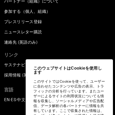
パートナー（組織）について
参加する（個人、組織）
プレスリリース登録
ニュースレター購読
連絡先 (英語のみ)
リンク
サステナビリティへの取り組み
このウェブサイトはCookieを使用し
ます
採用情報 (英語のみ)
このサイトではCookieを使って、ユーザー
に合わせたコンテンツや広告の表示、トラ
言語
フィックの分析を行っています。またユー
ザーによるサイトの利用状況についても情
EN
ES
中文
日本語
▪
▪
▪
報を収集し、ソーシャルメディアや広告配
信、データ解析の各パートナーに情報を共
有しています。ここで収集された情報は、