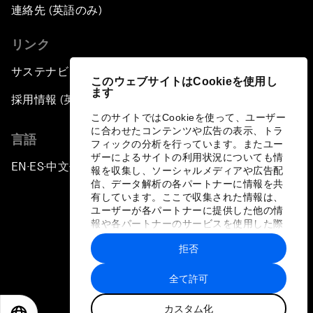
連絡先 (英語のみ)
リンク
サステナビリティへの取り組み
このウェブサイトはCookieを使用し
ます
採用情報 (英語のみ)
このサイトではCookieを使って、ユーザー
に合わせたコンテンツや広告の表示、トラ
言語
フィックの分析を行っています。またユー
ザーによるサイトの利用状況についても情
EN
ES
中文
日本語
▪
▪
▪
報を収集し、ソーシャルメディアや広告配
信、データ解析の各パートナーに情報を共
有しています。ここで収集された情報は、
ユーザーが各パートナーに提供した他の情
報や各パートナーのサービスを使用した際
に収集された情報と組み合わされ、各パー
拒否
トナーによって使用されることがありま
プライバシーポリシーと利用規約
す。
全て許可
サイトマップ
カスタム化
©
2026
世界経済フォーラム