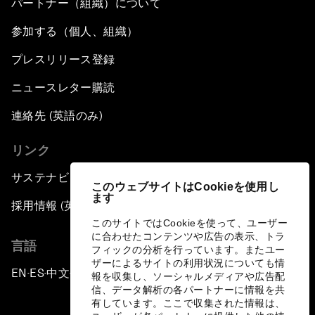
パートナー（組織）について
参加する（個人、組織）
プレスリリース登録
ニュースレター購読
連絡先 (英語のみ)
リンク
サステナビリティへの取り組み
このウェブサイトはCookieを使用し
ます
採用情報 (英語のみ)
このサイトではCookieを使って、ユーザー
に合わせたコンテンツや広告の表示、トラ
言語
フィックの分析を行っています。またユー
ザーによるサイトの利用状況についても情
EN
ES
中文
日本語
▪
▪
▪
報を収集し、ソーシャルメディアや広告配
信、データ解析の各パートナーに情報を共
有しています。ここで収集された情報は、