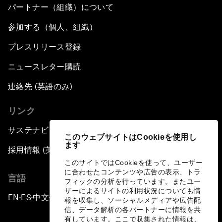
パートナー（組織）について
参加する（個人、組織）
プレスリリース登録
ニュースレター購読
連絡先 (英語のみ)
リンク
サステナビリティへの取り組み
このウェブサイトはCookieを使用し
ます
採用情報 (英語のみ)
このサイトではCookieを使って、ユーザー
に合わせたコンテンツや広告の表示、トラ
言語
フィックの分析を行っています。またユー
ザーによるサイトの利用状況についても情
EN
ES
中文
日本語
▪
▪
▪
報を収集し、ソーシャルメディアや広告配
信、データ解析の各パートナーに情報を共
有しています。ここで収集された情報は、