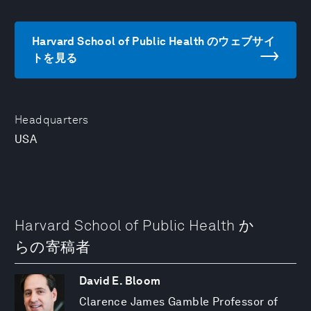
Harvard School of Public Health のウェブサイ
トを見る
Headquarters
USA
Harvard School of Public Health か
らの寄稿者
David E. Bloom
Clarence James Gamble Professor of