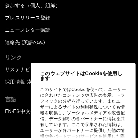
参加する（個人、組織）
プレスリリース登録
ニュースレター購読
連絡先 (英語のみ)
リンク
サステナビリティへの取り組み
このウェブサイトはCookieを使用し
ます
採用情報 (英語のみ)
このサイトではCookieを使って、ユーザー
に合わせたコンテンツや広告の表示、トラ
言語
フィックの分析を行っています。またユー
ザーによるサイトの利用状況についても情
EN
ES
中文
日本語
▪
▪
▪
報を収集し、ソーシャルメディアや広告配
信、データ解析の各パートナーに情報を共
有しています。ここで収集された情報は、
ユーザーが各パートナーに提供した他の情
報や各パートナーのサービスを使用した際